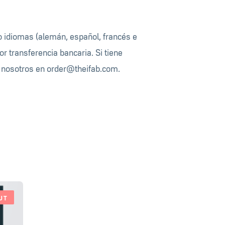
o idiomas (alemán, español, francés e
or transferencia bancaria. Si tiene
n nosotros en
order@theifab.com
.
UT