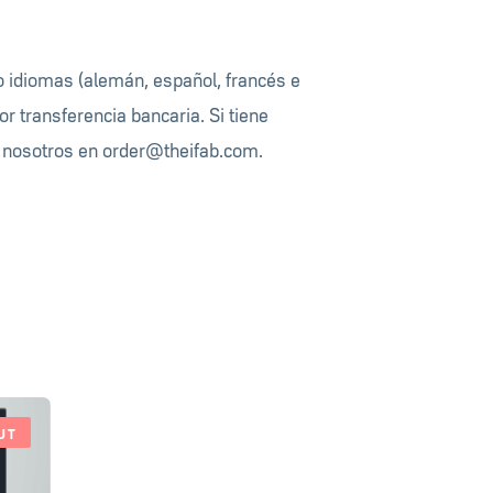
o idiomas (alemán, español, francés e
or transferencia bancaria. Si tiene
n nosotros en
order@theifab.com
.
UT